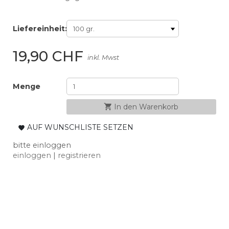
Liefereinheit:
19,90 CHF
inkl. Mwst
Menge
shopping_cart
In den Warenkorb
AUF WUNSCHLISTE SETZEN
favorite
bitte einloggen
einloggen
|
registrieren