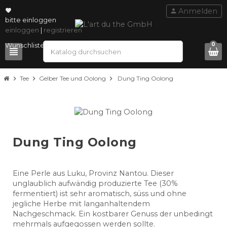
Anmelden
person
favorite
bitte einloggen
einloggen
|
registrieren
0
view_headline
search
chevron_right
Tee
chevron_right
Gelber Tee und Oolong
chevron_right
Dung Ting Oolong
Dung Ting Oolong
Eine Perle aus Luku, Provinz Nantou. Dieser
unglaublich aufwändig produzierte Tee (30%
fermentiert) ist sehr aromatisch, süss und ohne
jegliche Herbe mit langanhaltendem
Nachgeschmack. Ein kostbarer Genuss der unbedingt
mehrmals aufgegossen werden sollte.