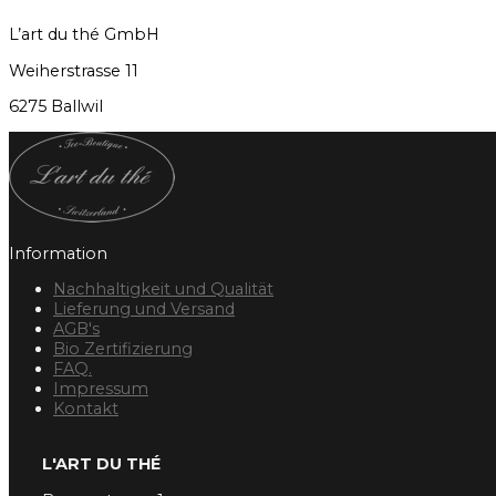
L’art du thé GmbH
Weiherstrasse 11
6275 Ballwil
Information
Nachhaltigkeit und Qualität
Lieferung und Versand
AGB's
Bio Zertifizierung
FAQ.
Impressum
Kontakt
L'ART DU THÉ