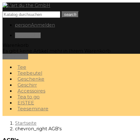
search
person
Anmelden
0
0,00 CHF
Warenkorb
Es gibt keine Artikel mehr in Ihrem Warenkorb
0
0,00 CHF
Tee
Teebeutel
Geschenke
Geschirr
Accessoires
Tea to go
EISTEE
Teeseminare
Startseite
chevron_right
AGB's