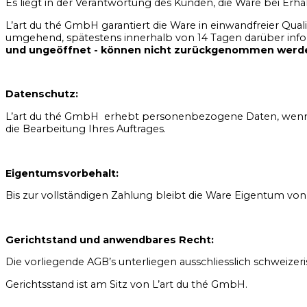
Es liegt in der Verantwortung des Kunden, die Ware bei Erhal
L’art du thé GmbH garantiert die Ware in einwandfreier Quali
umgehend, spätestens innerhalb von 14 Tagen darüber info
und ungeöffnet - können nicht zurückgenommen werd
Datenschutz:
L’art du thé GmbH erhebt personenbezogene Daten, wenn Sie
die Bearbeitung Ihres Auftrages.
Eigentumsvorbehalt:
Bis zur vollständigen Zahlung bleibt die Ware Eigentum von
Gerichtstand und anwendbares Recht:
Die vorliegende AGB’s unterliegen ausschliesslich schweize
Gerichtsstand ist am Sitz von L’art du thé GmbH.