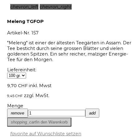
chevron_left
chevron_right
Meleng TGFOP
Artikel-Nr.
157
"Meleng" ist einer der ältesten Teegärten in Assam. Der
Tee besticht durch seine grossen Blätter und vielen
goldenen Spitzen. Ein sehr reicher, malziger Energie-
Tee für den Morgen.
Liefereinheit:
9,70 CHF
inkl. Mwst
zzgl. MwSt.
9,45 CHF
Menge
remove
add
shopping_cart
In den Warenkorb
favorite
auf Wunschliste setzen