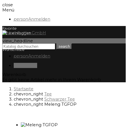
close
Menü
person
Anmelden
favorite
bitte einloggen
view_headline
einloggen
|
registrieren
search
person
Anmelden
0
0,00 CHF
Warenkorb
Es gibt keine Artikel mehr in Ihrem Warenkorb
Startseite
chevron_right
Tee
chevron_right
Schwarzer Tee
chevron_right
Meleng TGFOP