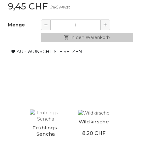
9,45 CHF
inkl. Mwst
Menge
remove
add
shopping_cart
In den Warenkorb
AUF WUNSCHLISTE SETZEN
favorite
Wildkirsche
Frühlings-
8,20 CHF
Sencha