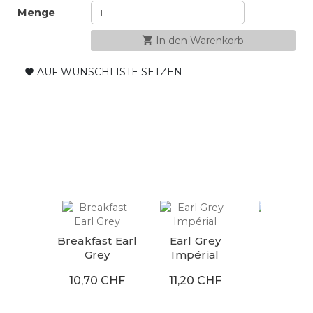
Menge
shopping_cart
In den Warenkorb
AUF WUNSCHLISTE SETZEN
favorite
Breakfast Earl
Earl Grey
Earl Gr
Grey
Impérial
Grünte
10,70 CHF
11,20 CHF
11,70 C