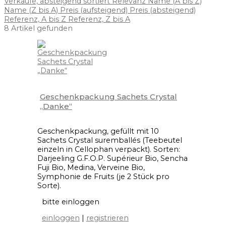
Verkäufe, absteigend sortiert
Relevanz
Name (A bis Z)
Name (Z bis A)
Preis (aufsteigend)
Preis (absteigend)
Referenz, A bis Z
Referenz, Z bis A
8 Artikel gefunden
Geschenkpackung Sachets Crystal
„Danke“
Geschenkpackung, gefüllt mit 10
Sachets Crystal suremballés (Teebeutel
einzeln in Cellophan verpackt). Sorten:
Darjeeling G.F.O.P. Supérieur Bio, Sencha
Fuji Bio, Medina, Verveine Bio,
Symphonie de Fruits (je 2 Stück pro
Sorte).
bitte einloggen
einloggen
|
registrieren