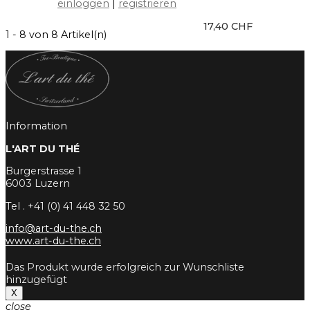
einloggen
|
registrieren
17,40 CHF
1 - 8 von 8 Artikel(n)
Information
L'ART DU THÉ
Burgerstrasse 1
6003 Luzern
Tel . +41 (0) 41 448 32 50
info@art-du-the.ch
www.art-du-the.ch
Das Produkt wurde erfolgreich zur Wunschliste
hinzugefügt
X
close