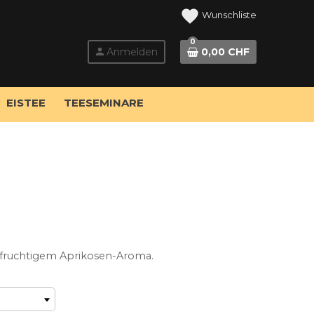
favorite
0
person
Anmelden
0,00 CHF
EISTEE
TEESEMINARE
fruchtigem Aprikosen-Aroma.