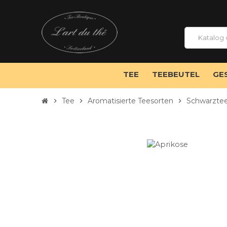
TEE
TEEBEUTEL
GE
Tee
Aromatisierte Teesorten
Schwarztee
chevron_right
chevron_right
chevron_right