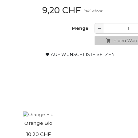
9,20 CHF
inkl. Mwst
Menge
remove
shopping_cart
In den War
AUF WUNSCHLISTE SETZEN
favorite
Orange Bio
10,20 CHF