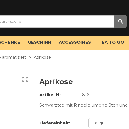
search
SCHENKE
GESCHIRR
ACCESSOIRES
TEA TO GO
 aromatisiert
Aprikose
chevron_right
zoom_out_map
Aprikose
Artikel-Nr.
816
Schwarztee mit Ringelblumenblüten und 
Liefereinheit: